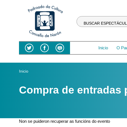
Ten
en
conta
que
BUSCAR ESPECTÁCU
este
sitio
web
inclúe
Inicio
O Pa
un
sistema
de
Vostede está aquí
Inicio
accesibilidade.
Preme
Control-
Compra de entradas
F11
para
axustar
o
sitio
Non se puideron recuperar as funcións do evento
web