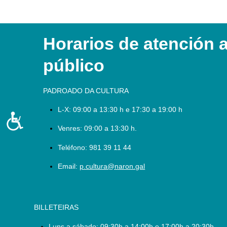
ás
persoas
con
discapacidade
Horarios de atención 
visual
que
público
están
a
usar
PADROADO DA CULTURA
un
L-X:
09:00 a 13:30 h e 17:30 a 19:00 h
lector
Accesibilidade
de
Venres: 09:00 a 13:30 h.
pantalla;
Preme
Teléfono:
981 39 11 44
Control-
Email:
p.cultura@naron.gal
F10
para
abrir
un
BILLETEIRAS
menú
de
Luns a sábado:
09:30h a 14:00h e 17:00h a 20:30h