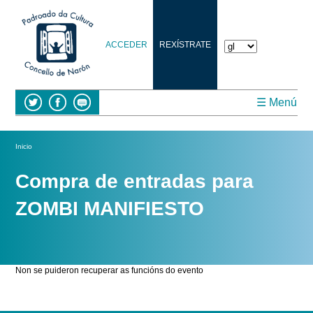
Ten
en
conta
que
ACCEDER
REXÍSTRATE
este
sitio
web
inclúe
un
☰ Menú
sistema
de
accesibilidade.
Vostede está aquí
Inicio
Compra de entradas para
ZOMBI MANIFIESTO
Non se puideron recuperar as funcións do evento