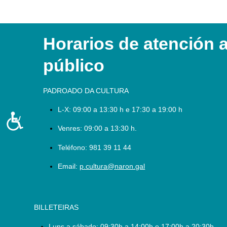
ás
persoas
con
discapacidade
Horarios de atención 
visual
que
público
están
a
usar
PADROADO DA CULTURA
un
L-X:
09:00 a 13:30 h e 17:30 a 19:00 h
lector
Accesibilidade
de
Venres: 09:00 a 13:30 h.
pantalla;
Preme
Teléfono:
981 39 11 44
Control-
Email:
p.cultura@naron.gal
F10
para
abrir
un
BILLETEIRAS
menú
de
Luns a sábado:
09:30h a 14:00h e 17:00h a 20:30h