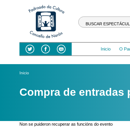
Ten
en
conta
que
BUSCAR ESPECTÁCU
este
sitio
web
inclúe
Inicio
O Pa
un
sistema
de
Vostede está aquí
Inicio
accesibilidade.
Preme
Control-
Compra de entradas
F11
para
axustar
o
sitio
Non se puideron recuperar as funcións do evento
web